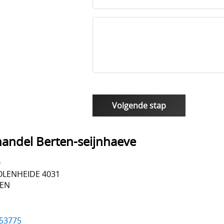
andel Berten-seijnhaeve
0
LENHEIDE 4031
VEN
53775