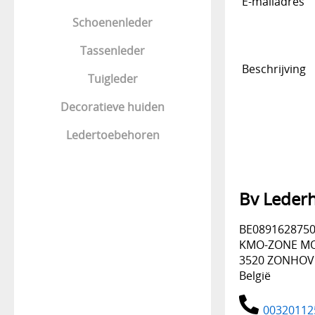
E-mailadres
Schoenenleder
Tassenleder
Beschrijving
Tuigleder
Decoratieve huiden
Ledertoebehoren
Bv Lederh
BE089162875
KMO-ZONE MO
3520 ZONHO
België
00320112