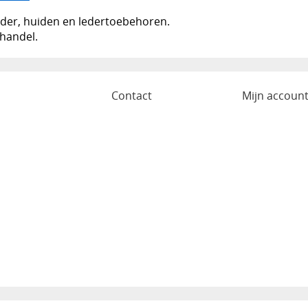
leder, huiden en ledertoebehoren.
nhandel.
o
Contact
Mijn accoun