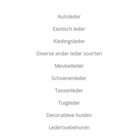
Tuigleder
Autoleder
Decoratieve huiden
Exotisch leder
Ledertoebehoren
Kledingsleder
Diverse ander leder soorten
Meubelleder
Schoenenleder
Tassenleder
Tuigleder
Decoratieve huiden
Ledertoebehoren