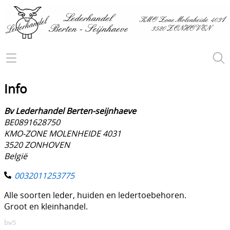
Home
Producten
Info
Autoleder
Contact
Bv Lederhandel Berten-seijnhaeve
BE0891628750
Exotisch leder
KMO-ZONE MOLENHEIDE 4031
Mijn account
3520 ZONHOVEN
Kledingsleder
België
Diverse ander leder soorten
0032011253775
Meubelleder
Alle soorten leder, huiden en ledertoebehoren.
Groot en kleinhandel.
Schoenenleder
bw5
Tassenleder