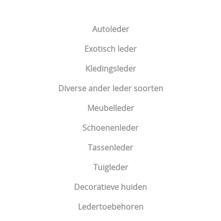
Tuigleder
Autoleder
Decoratieve huiden
Exotisch leder
Ledertoebehoren
Kledingsleder
Diverse ander leder soorten
Meubelleder
Schoenenleder
Tassenleder
Tuigleder
Decoratieve huiden
Ledertoebehoren