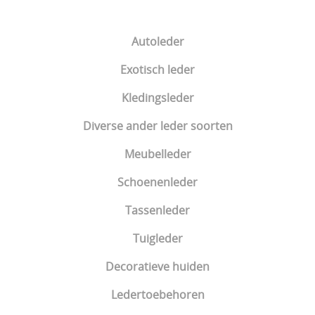
Tuigleder
Autoleder
Decoratieve huiden
Exotisch leder
Ledertoebehoren
Kledingsleder
Diverse ander leder soorten
Meubelleder
Schoenenleder
Tassenleder
Tuigleder
Decoratieve huiden
Ledertoebehoren