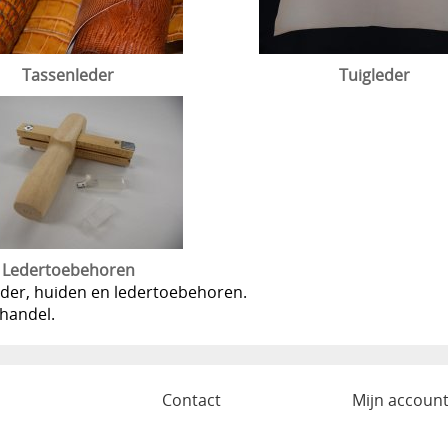
Tassenleder
Tuigleder
Ledertoebehoren
leder, huiden en ledertoebehoren.
nhandel.
o
Contact
Mijn accoun